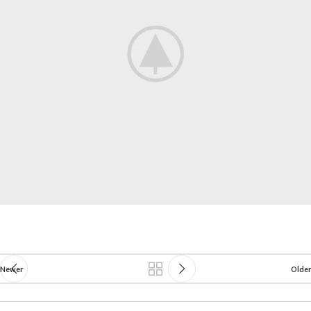
Newer
Older