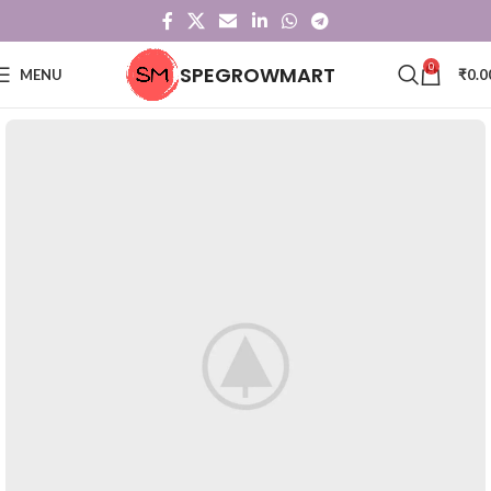
0
SPEGROWMART
MENU
₹
0.0