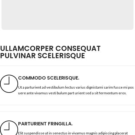
ULLAMCORPER CONSEQUAT
PULVINAR SCELERISQUE
COMMODO SCELERISQUE.
Ut a parturient ad vestibulum lectus varius dignistami sarim fusce mi pos
uere ante vivamus vesti bulum part urient sed a sit fermentum eros.
PARTURIENT FRINGILLA.
Elit suspendisse ut in senectus in vivamus magnis adipiscing placerat