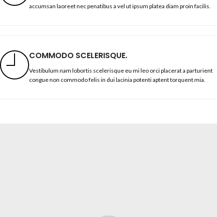
accumsan laoreet nec penatibus a vel ut ipsum platea diam proin facilis.
COMMODO SCELERISQUE.
Vestibulum nam lobortis scelerisque eu mi leo orci placerat a parturient
congue non commodo felis in dui lacinia potenti aptent torquent mia.